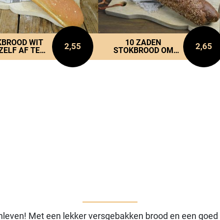
KBROOD WIT
10 ZADEN
2,55
2,65
ZELF AF TE
STOKBROOD OM
BAKKEN
ZELF AF TE BAKKEN
nleven! Met een lekker versgebakken brood en een goed s