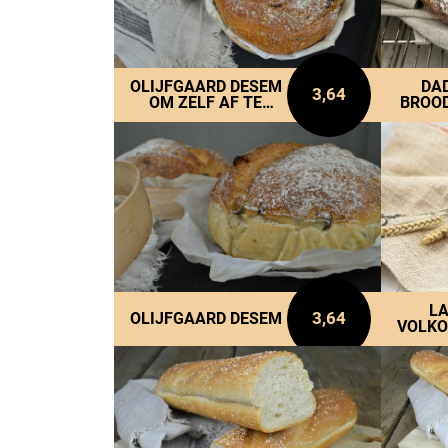
OLIJFGAARD DESEM
DA
3,64
OM ZELF AF TE
BROOD
BAKKEN
T
L
3,64
OLIJFGAARD DESEM
VOLKO
AF 