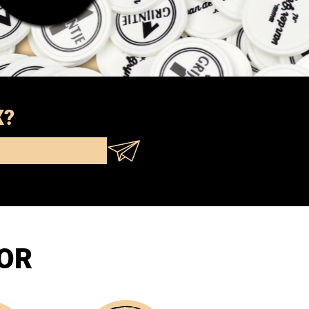
X?
OOR