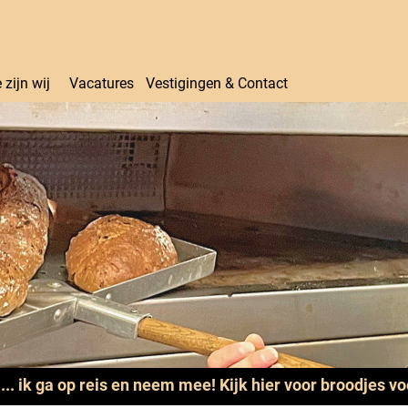
 zijn wij
Vacatures
Vestigingen & Contact
.... ik ga op reis en neem mee! Kijk hier voor broodjes v