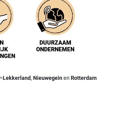
IN
DUURZAAM
IJK
ONDERNEMEN
INGEN
-Lekkerland
,
Nieuwegein
en
Rotterdam
FGAARD DESEM VOOR 3,64