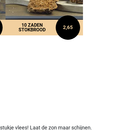
10 ZADEN
2,65
STOKBROOD
tukje vlees! Laat de zon maar schijnen.