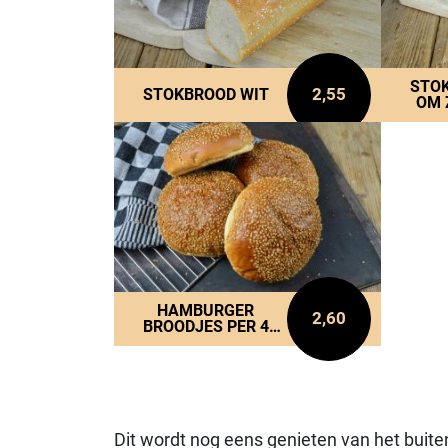
STO
2,55
STOKBROOD WIT
OM 
HAMBURGER
2,60
BROODJES PER 4
VERPAKT
Dit wordt nog eens genieten van het buite