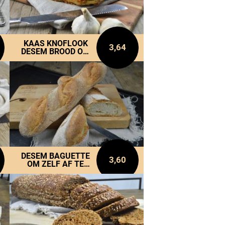
KAAS KNOFLOOK
3,64
DESEM BROOD OM
ZELF AF TE BAKKEN
DESEM BAGUETTE
3,60
OM ZELF AF TE
BAKKEN PER 2
VERPAKT.