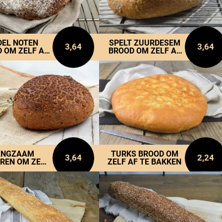
DEL NOTEN
SPELT ZUURDESEM
3,64
3,64
 OM ZELF AF
BROOD OM ZELF AF
E BAKKEN
TE BAKKEN.
ANGZAAM
TURKS BROOD OM
3,64
2,24
REN OM ZELF
ZELF AF TE BAKKEN
TE BAKKEN