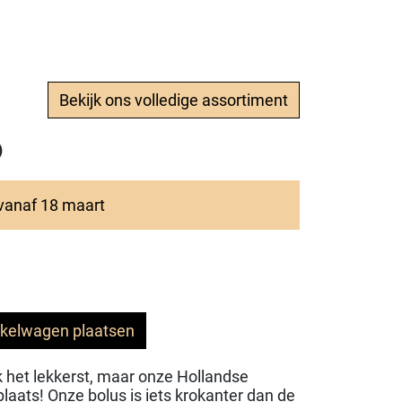
Bekijk ons volledige assortiment
)
 vanaf 18 maart
nkelwagen plaatsen
jk het lekkerst, maar onze Hollandse
aats! Onze bolus is iets krokanter dan de