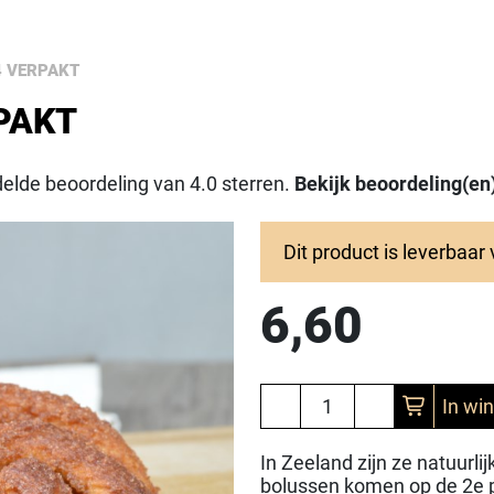
4 VERPAKT
PAKT
elde beoordeling van 4.0 sterren.
Bekijk beoordeling(en
Dit product is leverbaar
6,60
In wi
In Zeeland zijn ze natuurli
bolussen komen op de 2e pl