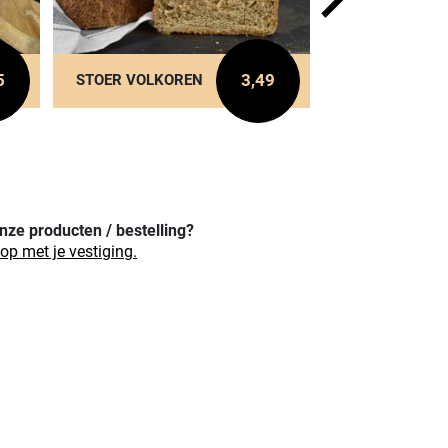
5
3,49
STOER VOLKOREN
ONTBIJTKO
nze producten / bestelling?
p met je vestiging.