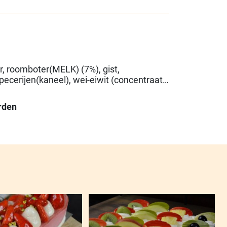
, roomboter(MELK) (7%), gist,
ecerijen(kaneel), wei-eiwit (concentraat)
 bakkerszout, botervet(MELK),
tor(E481 (natriumstearoyl-2-lactylaat),
rden
tylaat)), Plantaardige Olie(raapzaad),
cosestroop, dextrose,
atriumferrocyanide)), Aroma(aroma),
dide, Meelverbeteraar(E920 (L-
ARWEzetmeel, veldbonenmeel