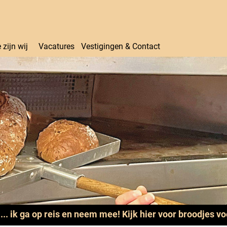
 zijn wij
Vacatures
Vestigingen & Contact
.... ik ga op reis en neem mee! Kijk hier voor broodjes v