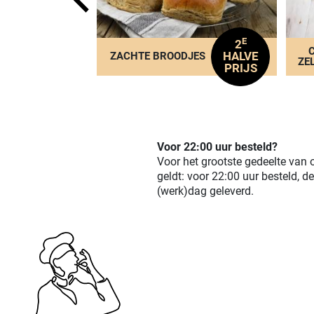
E
E
2
2
EN
HALVE
HALVE
ZACHTE BROODJES
ES
ZE
PRIJS
PRIJS
P
Voor 22:00 uur besteld?
Voor het grootste gedeelte van 
geldt: voor 22:00 uur besteld, d
(werk)dag geleverd.