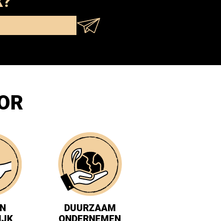
X?
OOR
IN
DUURZAAM
IJK
ONDERNEMEN