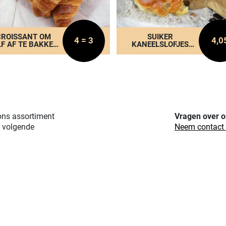
CROISSANT OM
SUIKER
4 = 3
4,0
LF AF TE BAKKEN
KANEELSLOFJES
ER 4 VERPAKT
PER 4 VERPAKT
ons assortiment
Vragen over o
e volgende
Neem contact o