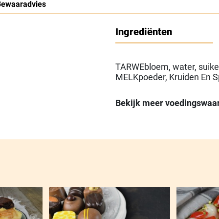
Bewaaradvies
Ingrediënten
TARWEbloem, water, suiker
MELKpoeder, Kruiden En Sp
(MELK), weipoeder(MELK),
invertsuikerstroop, Emulga
Bekijk meer voedingswaa
E482 (calciumstearyol-2-lac
Plantaardig Vet(palm), glu
Antiklontermiddel(E535 (n
enzymen(TARWE), kaliumjo
cysteïne)), MELKeiwit, T