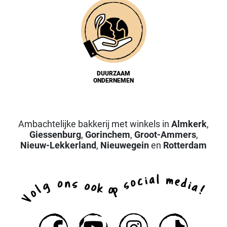
DUURZAAM
ONDERNEMEN
Ambachtelijke bakkerij met winkels in
Almkerk
,
Giessenburg
,
Gorinchem
,
Groot-Ammers
,
Nieuw-Lekkerland
,
Nieuwegein
en
Rotterdam
a
l
i
m
c
e
o
d
n
o
s
s
i
g
o
a
o
k
p
l
o
!
o
V