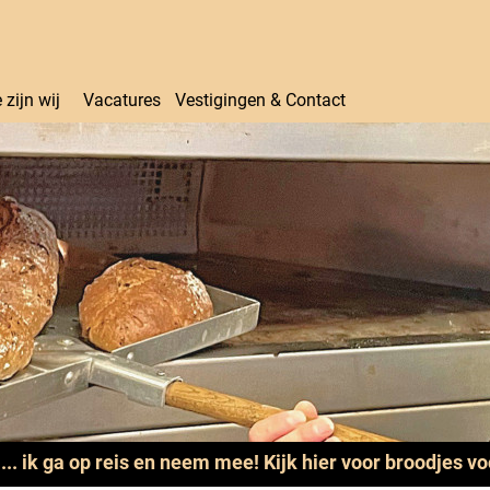
 zijn wij
Vacatures
Vestigingen & Contact
.... ik ga op reis en neem mee! Kijk hier voor broodjes v