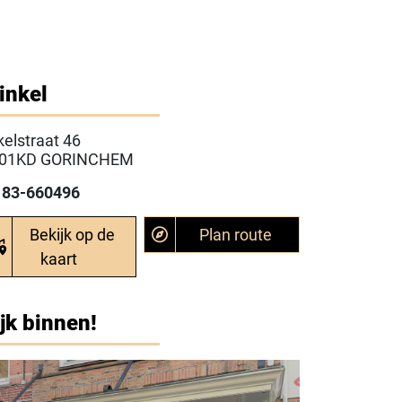
inkel
kelstraat 46
201KD
GORINCHEM
183-660496
Bekijk op de
Plan route
kaart
jk binnen!