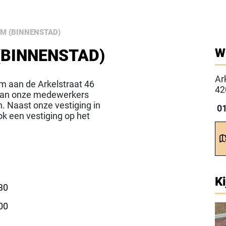
M (BINNENSTAD)
(BINNENSTAD)
W
Ar
m aan de Arkelstraat 46
4
 staan onze medewerkers
n. Naast onze vestiging in
0
k een vestiging op het
Ki
.30
.00