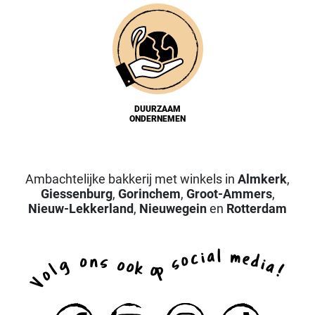
DUURZAAM
ONDERNEMEN
Ambachtelijke bakkerij met winkels in
Almkerk
,
Giessenburg
,
Gorinchem
,
Groot-Ammers
,
Nieuw-Lekkerland
,
Nieuwegein
en
Rotterdam
a
l
i
m
c
e
o
d
n
o
s
s
i
g
o
a
o
k
p
l
o
!
o
V