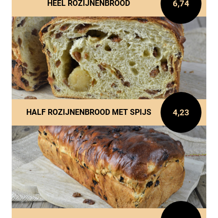
6,74
HEEL ROZIJNENBROOD
4,23
HALF ROZIJNENBROOD MET SPIJS