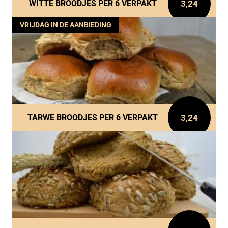
3,24
WITTE BROODJES PER 6 VERPAKT
VRIJDAG IN DE AANBIEDING
3,24
TARWE BROODJES PER 6 VERPAKT