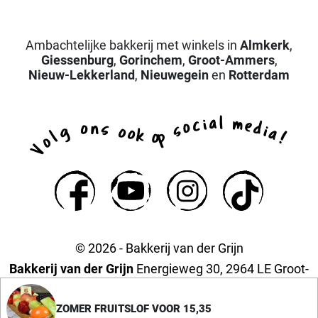
Ambachtelijke bakkerij met winkels in
Almkerk
,
Giessenburg
,
Gorinchem
,
Groot-Ammers
,
Nieuw-Lekkerland
,
Nieuwegein
en
Rotterdam
a
l
i
m
c
e
o
d
n
o
s
s
i
g
o
a
o
k
p
l
o
!
o
V
© 2026 - Bakkerij van der Grijn
Bakkerij van der Grijn
Energieweg 30, 2964 LE Groot-
Ammers
Privacyverklaring
ZOMER FRUITSLOF VOOR 15,35