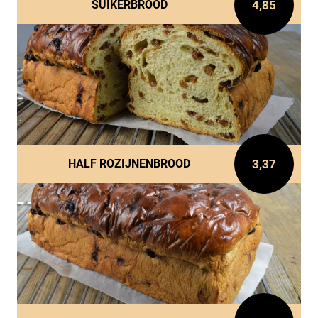
4,85
SUIKERBROOD
3,37
HALF ROZIJNENBROOD