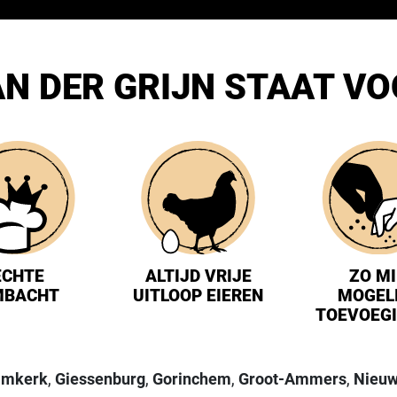
N DER GRIJN STAAT V
ECHTE
ALTIJD VRIJE
ZO M
MBACHT
UITLOOP EIEREN
MOGEL
TOEVOEG
lmkerk
,
Giessenburg
,
Gorinchem
,
Groot-Ammers
,
Nieuw