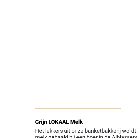
Grijn LOKAAL Melk
Het lekkers uit onze banketbakkerij wordt
melk gehaald bij een boer in de Alblasser