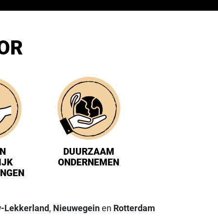
OOR
IN
DUURZAAM
IJK
ONDERNEMEN
INGEN
-Lekkerland
,
Nieuwegein
en
Rotterdam