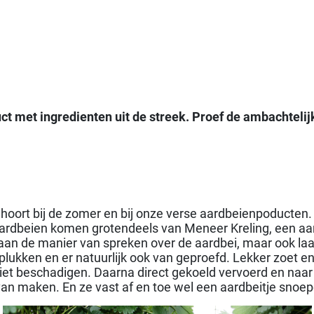
ct met ingredienten uit de streek. Proef de ambachteli
 hoort bij de zomer en bij onze verse aardbeienpoducten.
aardbeien komen grotendeels van Meneer Kreling, een aard
aan de manier van spreken over de aardbei, maar ook laat hi
lukken en er natuurlijk ook van geproefd. Lekker zoet e
niet beschadigen. Daarna direct gekoeld vervoerd en naa
van maken. En ze vast af en toe wel een aardbeitje snoep