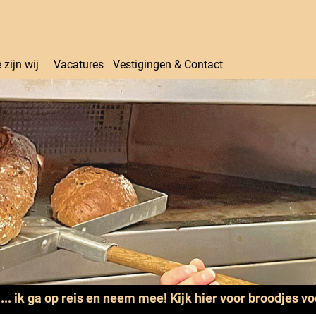
 zijn wij
Vacatures
Vestigingen & Contact
.... ik ga op reis en neem mee! Kijk hier voor broodjes v