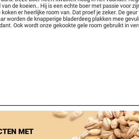
an de koeien.. Hij is een echte boer met passie voor zijn
koken er heerlijke room van. Dat proef je zeker. De geu
aar worden de knapperige bladerdeeg plakken mee gevuld
ant. Ook wordt onze gekookte gele room gebruikt in vers
CTEN MET