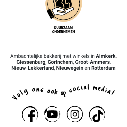
DUURZAAM
ONDERNEMEN
Ambachtelijke bakkerij met winkels in
Almkerk
,
Giessenburg
,
Gorinchem
,
Groot-Ammers
,
Nieuw-Lekkerland
,
Nieuwegein
en
Rotterdam
a
l
i
m
c
e
o
d
n
o
s
s
i
g
o
a
o
k
p
l
o
!
o
V