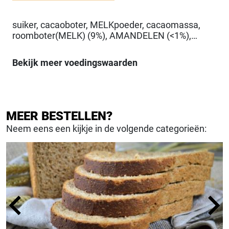
suiker, cacaoboter, MELKpoeder, cacaomassa,
roomboter(MELK) (9%), AMANDELEN (<1%),
glucosestroop, water, Emulgator(e322 (lecithine)
(SOJA)), Natuurlijk Aroma(vanille),
Bekijk meer voedingswaarden
Stabilisator(E1103 (invertase), E420 (sorbitol)),
Verdikkingsmiddel(E401 (natriumalginaat))
MEER BESTELLEN?
Neem eens een kijkje in de volgende categorieën: