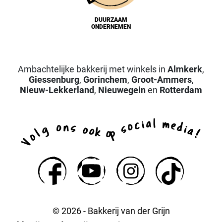
DUURZAAM
ONDERNEMEN
Ambachtelijke bakkerij met winkels in
Almkerk
,
Giessenburg
,
Gorinchem
,
Groot-Ammers
,
Nieuw-Lekkerland
,
Nieuwegein
en
Rotterdam
a
l
i
m
c
e
o
d
n
o
s
s
i
g
o
a
o
k
p
l
o
!
o
V
© 2026 - Bakkerij van der Grijn