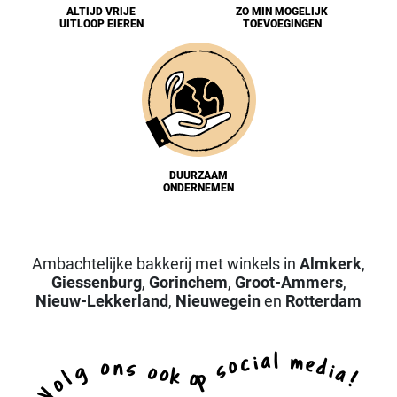
ALTIJD VRIJE
ZO MIN MOGELIJK
UITLOOP EIEREN
TOEVOEGINGEN
DUURZAAM
ONDERNEMEN
Ambachtelijke bakkerij met winkels in
Almkerk
,
Giessenburg
,
Gorinchem
,
Groot-Ammers
,
Nieuw-Lekkerland
,
Nieuwegein
en
Rotterdam
a
l
i
m
c
e
o
d
n
o
s
s
i
g
o
a
o
k
p
l
o
!
o
V