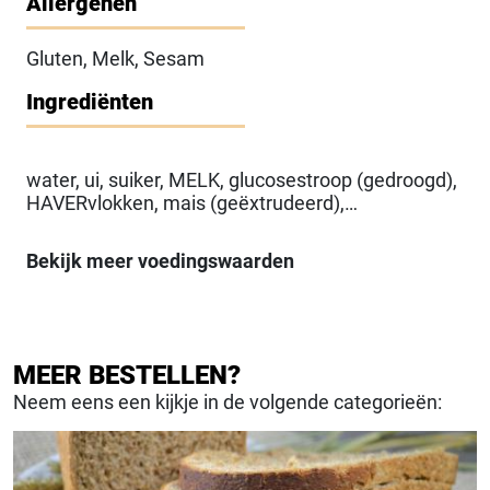
Allergenen
Gluten, Melk, Sesam
Ingrediënten
water, ui, suiker, MELK, glucosestroop (gedroogd),
HAVERvlokken, mais (geëxtrudeerd),
pompoenpitten, SESAMzaad (gepeld),
zonnebloempitten, bakkerszout, gist, Plantaardige
Bekijk meer voedingswaarden
Olie(palm, raapzaad), glucosestroop, MELKeiwit,
fructose, TARWEbloem, maltodextrine, honing,
aardappelzetmeel, zout, Emulgator(E472e (mono-
en diglyceriden van vetzuren veresterd met mono-
en diacetylwijnsteenzuur), E322 (lecithine)),
MEER BESTELLEN?
GERSTemoutextract, Rijsmiddel(E170
Neem eens een kijkje in de volgende categorieën:
(calciumcarbonaten)), Antiklontermiddel(E535
(natriumferrocyanide)), Conserveermiddel(E251
(natriumnitraat)), enzymen, kaliumjodide,
Kleurstof(E160b (ii) (annatto norbixine)),