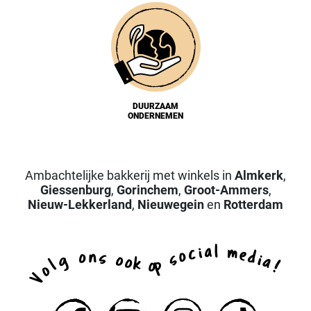
DUURZAAM
ONDERNEMEN
Ambachtelijke bakkerij met winkels in
Almkerk
,
Giessenburg
,
Gorinchem
,
Groot-Ammers
,
Nieuw-Lekkerland
,
Nieuwegein
en
Rotterdam
a
l
i
m
c
e
o
d
n
o
s
s
i
g
o
a
o
k
p
l
o
!
o
V