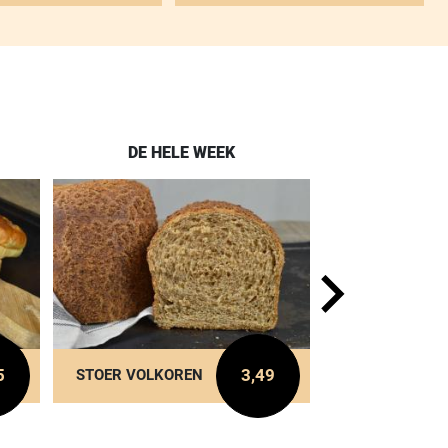
DE HELE WEEK
ELKE 
5
3,49
STOER VOLKOREN
ONTBIJTKO