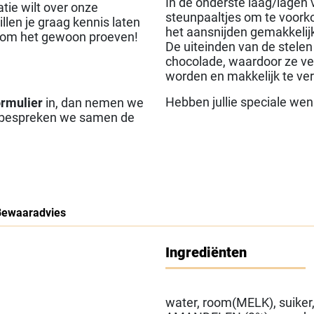
In de onderste laag/lagen 
tie wilt over onze
steunpaaltjes om te voorko
llen je graag kennis laten
het aansnijden gemakkelijk
 kom het gewoon proeven!
De uiteinden van de stelen
chocolade, waardoor ze ve
worden en makkelijk te ver
Hebben jullie speciale we
ormulier
in, dan nemen we
n bespreken we samen de
Bewaaradvies
Ingrediënten
water, room(MELK), suiker,