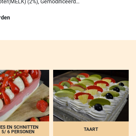
er(MELK) (2%), Gemodificeerd
rd dizetmeelfosfaat)), MELKpoeder, EI,
ere), Plantaardige Olie(koolzaad,
rden
oop, TARWEzetmeel, Aroma(aroma),
l(E170 (calciumcarbonaten), E470a
mzouten van vetzuren)), glucosestroop
ddel(E202 (kaliumsorbaat)), TARWEbloem,
 diglyceriden van vetzuren veresterd met
diglyceride van vetzuren), E475
tzuren)), Geleermiddel(E339
alciumsulfaat)), Kleurstof(E160c (paprika
middel(E450 (difosfaten), E500
ilisator(E1103 (invertase), E407
l)), Verdikkingsmiddel(E401
ethylcellulose)), Voedingszuur(E330
ES EN SCHNITTEN
TAART
 5/ 6 PERSONEN