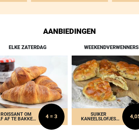
AANBIEDINGEN
ELKE ZATERDAG
WEEKENDVERWENNERS
CROISSANT OM
SUIKER
4 = 3
4,0
LF AF TE BAKKEN
KANEELSLOFJES
ER 4 VERPAKT
PER 4 VERPAKT