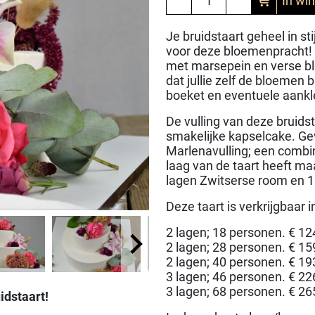
In wi
Je bruidstaart geheel in st
voor deze bloemenpracht! T
met marsepein en verse bl
dat jullie zelf de bloemen b
boeket en eventuele aank
De vulling van deze bruidst
smakelijke kapselcake. Gev
Marlenavulling; een combi
laag van de taart heeft maa
lagen Zwitserse room en 1
Deze taart is verkrijgbaar 
2 lagen; 18 personen. € 12
2 lagen; 28 personen. € 15
2 lagen; 40 personen. € 19
3 lagen; 46 personen. € 22
3 lagen; 68 personen. € 26
idstaart!