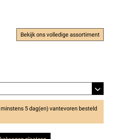
Bekijk ons volledige assortiment
t minstens 5 dag(en) vantevoren besteld