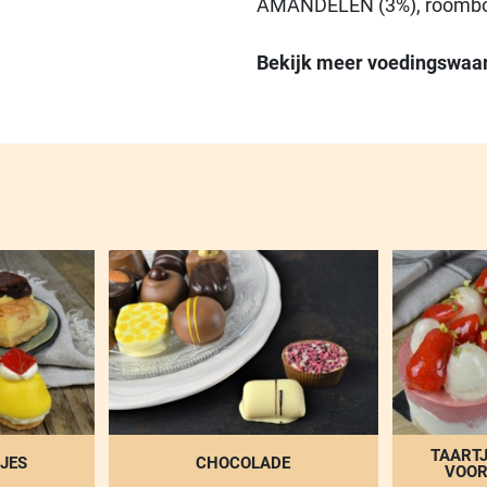
AMANDELEN (3%), roombot
Zetmeel(E1414 (geacetylee
dextrose, MELKpoeder (mag
Bekijk meer voedingswaa
zonnebloem), glucosestr
alcohol, Antiklontermidde
(natrium-, kalium-, calciu
(gedroogd), Conserveermi
Emulgator(E472b (mono- en
melkzuur), E471 (mono- en 
(polyglycerolesters van ve
(natriumfosfaten), E516 (c
extract)), MELKeiwit, Rijs
(natriumcarbonaten)), Stab
(carrageen), E420 (sorbito
(natriumalginaat), E461 (m
(citroenzuur)), zout
TAARTJ
JES
CHOCOLADE
VOOR