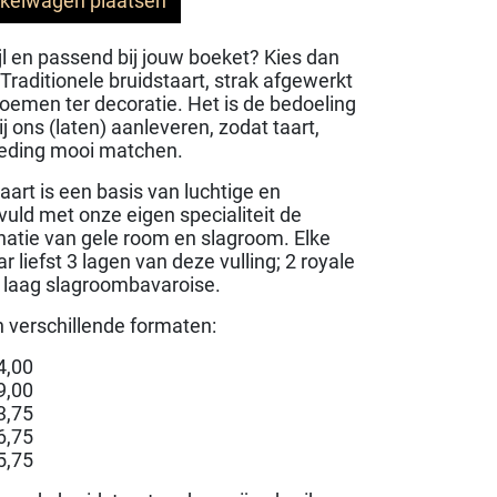
nkelwagen plaatsen
ijl en passend bij jouw boeket? Kies dan
raditionele bruidstaart, strak afgewerkt
oemen ter decoratie. Het is de bedoeling
ij ons (laten) aanleveren, zodat taart,
leding mooi matchen.
aart is een basis van luchtige en
uld met onze eigen specialiteit de
natie van gele room en slagroom. Elke
r liefst 3 lagen van deze vulling; 2 royale
 laag slagroombavaroise.
in verschillende formaten:
4,00
9,00
3,75
6,75
5,75