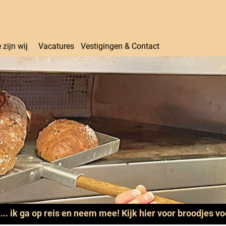
 zijn wij
Vacatures
Vestigingen & Contact
.... ik ga op reis en neem mee! Kijk hier voor broodjes v