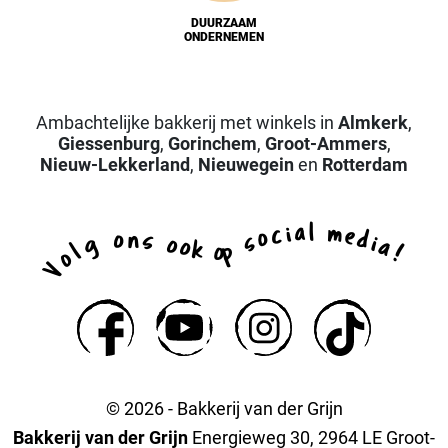
DUURZAAM
ONDERNEMEN
Ambachtelijke bakkerij met winkels in
Almkerk
,
Giessenburg
,
Gorinchem
,
Groot-Ammers
,
Nieuw-Lekkerland
,
Nieuwegein
en
Rotterdam
a
l
i
m
c
e
o
d
n
o
s
s
i
g
o
a
o
k
p
l
o
!
o
V
© 2026 - Bakkerij van der Grijn
Bakkerij van der Grijn
Energieweg 30, 2964 LE Groot-