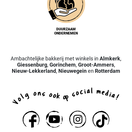
DUURZAAM
ONDERNEMEN
Ambachtelijke bakkerij met winkels in
Almkerk
,
Giessenburg
,
Gorinchem
,
Groot-Ammers
,
Nieuw-Lekkerland
,
Nieuwegein
en
Rotterdam
a
l
i
m
c
e
o
d
n
o
s
s
i
g
o
a
o
k
p
l
o
!
o
V