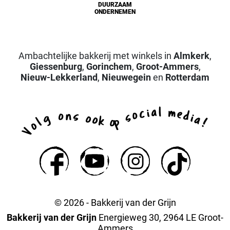
DUURZAAM
ONDERNEMEN
Ambachtelijke bakkerij met winkels in
Almkerk
,
Giessenburg
,
Gorinchem
,
Groot-Ammers
,
Nieuw-Lekkerland
,
Nieuwegein
en
Rotterdam
a
l
i
m
c
e
o
d
n
o
s
s
i
g
o
a
o
k
p
l
o
!
o
V
© 2026 - Bakkerij van der Grijn
Bakkerij van der Grijn
Energieweg 30, 2964 LE Groot-
Ammers