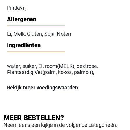
Pindavrij
Allergenen
Ei, Melk, Gluten, Soja, Noten
Ingrediënten
water, suiker, EI, room(MELK), dextrose,
Plantaardig Vet(palm, kokos, palmpit),
roomboter(MELK) (4%), AMANDELEN (4%),
TARWEbloem, TARWEzetmeel, Gemodificeerd
Bekijk meer voedingswaarden
Zetmeel(E1414 (geacetyleerd dizetmeelfosfaat)),
glucose-fructosestroop, MELKpoeder,
MELKpoeder (magere), Plantaardige
Olie(koolzaad, zonnebloem, raapzaad),
glucosestroop, Antiklontermiddel(E170
MEER BESTELLEN?
(calciumcarbonaten), E470a (natrium-, kalium-,
Neem eens een kijkje in de volgende categorieën:
calciumzouten van vetzuren)), Emulgator(E472b