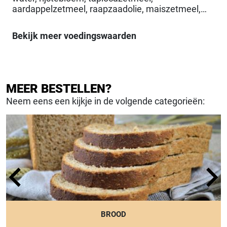
aardappelzetmeel, raapzaadolie, maiszetmeel,
dextrose, kippeneiwit, gist (gedroogd),
bakkerszout, stabilisatoren,
Bekijk meer voedingswaarden
Verdikkingsmiddel(E1422 (geacetyleerd
dizetmeeladipaat))
MEER BESTELLEN?
Neem eens een kijkje in de volgende categorieën:
BROOD