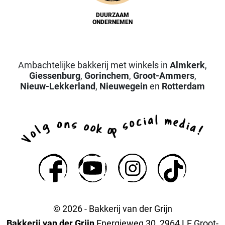
DUURZAAM
ONDERNEMEN
Ambachtelijke bakkerij met winkels in
Almkerk
,
Giessenburg
,
Gorinchem
,
Groot-Ammers
,
Nieuw-Lekkerland
,
Nieuwegein
en
Rotterdam
a
l
i
m
c
e
o
d
n
o
s
s
i
g
o
a
o
k
p
l
o
!
o
V
© 2026 - Bakkerij van der Grijn
Bakkerij van der Grijn
Energieweg 30, 2964 LE Groot-