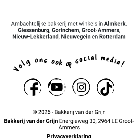
Ambachtelijke bakkerij met winkels in
Almkerk
,
Giessenburg
,
Gorinchem
,
Groot-Ammers
,
Nieuw-Lekkerland
,
Nieuwegein
en
Rotterdam
a
l
i
m
c
e
o
d
n
o
s
s
i
g
o
a
o
k
p
l
o
!
o
V
© 2026 - Bakkerij van der Grijn
Bakkerij van der Grijn
Energieweg 30, 2964 LE Groot-
Ammers
Privacyverklaring