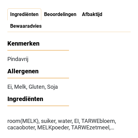
Ingrediënten
Beoordelingen
Afbaktijd
Bewaaradvies
Kenmerken
Pindavrij
Allergenen
Ei, Melk, Gluten, Soja
Ingrediënten
room(MELK), suiker, water, EI, TARWEbloem,
cacaoboter, MELKpoeder, TARWEzetmeel,
dextrose, Emulgator(E472b (mono- en