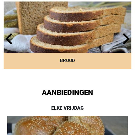
Conserveermiddel(E202 (kaliumsorbaat)),
Plantaardig Vet(palm), Draagstof(E422 (glycerol)),
rode bietensap, Stabilisator(E407 (carrageen)),
Verdikkingsmiddel(E461 (methylcellulose)),
Zuurteregelaar(E525 (kaliumhydroxide))
BROOD
AANBIEDINGEN
ELKE VRIJDAG