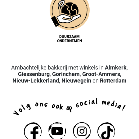
DUURZAAM
ONDERNEMEN
Ambachtelijke bakkerij met winkels in
Almkerk
,
Giessenburg
,
Gorinchem
,
Groot-Ammers
,
Nieuw-Lekkerland
,
Nieuwegein
en
Rotterdam
a
l
i
m
c
e
o
d
n
o
s
s
i
g
o
a
o
k
p
l
o
!
o
V