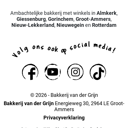
Ambachtelijke bakkerij met winkels in
Almkerk
,
Giessenburg
,
Gorinchem
,
Groot-Ammers
,
Nieuw-Lekkerland
,
Nieuwegein
en
Rotterdam
a
l
i
m
c
e
o
d
n
o
s
s
i
g
o
a
o
k
p
l
o
!
o
V
© 2026 - Bakkerij van der Grijn
Bakkerij van der Grijn
Energieweg 30, 2964 LE Groot-
Ammers
Privacyverklaring